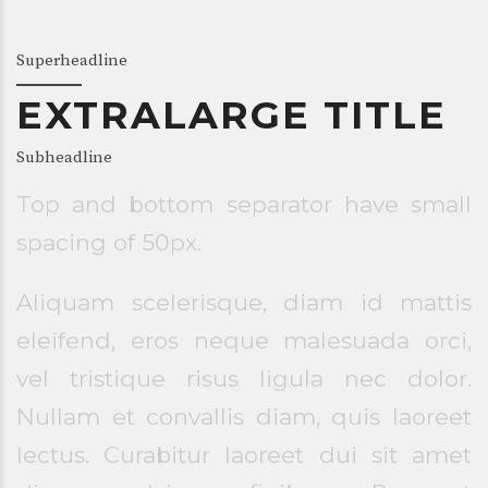
Superheadline
EXTRALARGE TITLE
Subheadline
Top and bottom separator have small
spacing of 50px.
Aliquam scelerisque, diam id mattis
eleifend, eros neque malesuada orci,
vel tristique risus ligula nec dolor.
Nullam et convallis diam, quis laoreet
lectus. Curabitur laoreet dui sit amet