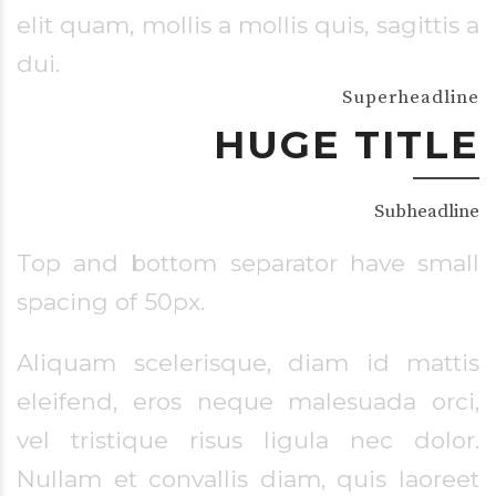
elit quam, mollis a mollis quis, sagittis a
dui.
Superheadline
HUGE TITLE
Subheadline
Top and bottom separator have small
spacing of 50px.
Aliquam scelerisque, diam id mattis
eleifend, eros neque malesuada orci,
vel tristique risus ligula nec dolor.
Nullam et convallis diam, quis laoreet