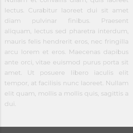
lectus. Curabitur laoreet dui sit amet
diam pulvinar finibus. Praesent
aliquam, lectus sed pharetra interdum,
mauris felis hendrerit eros, nec fringilla
arcu lorem et eros. Maecenas dapibus
ante orci, vitae euismod purus porta sit
amet. Ut posuere libero iaculis elit
tempor, at facilisis nunc laoreet. Nullam
elit quam, mollis a mollis quis, sagittis a
dui.