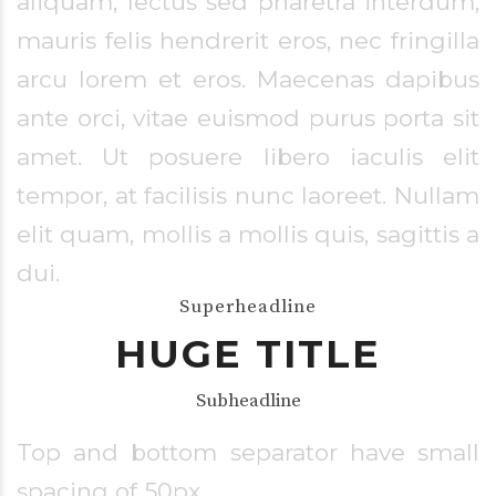
aliquam, lectus sed pharetra interdum,
mauris felis hendrerit eros, nec fringilla
arcu lorem et eros. Maecenas dapibus
ante orci, vitae euismod purus porta sit
amet. Ut posuere libero iaculis elit
tempor, at facilisis nunc laoreet. Nullam
elit quam, mollis a mollis quis, sagittis a
dui.
Superheadline
HUGE TITLE
Subheadline
Top and bottom separator have small
spacing of 50px.