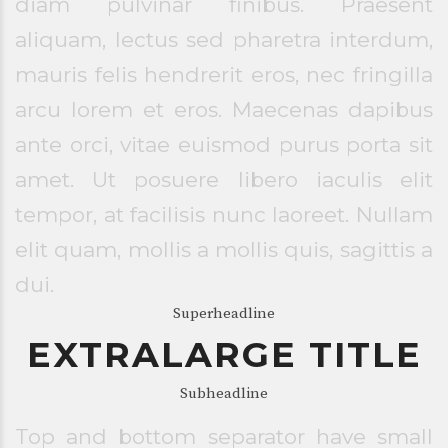
diam pulvinar finibus. Praesent
aliquam, lectus sed pharetra interdum,
mauris felis hendrerit eros, nec fringilla
arcu lorem et eros. Maecenas dapibus
ante orci, vitae euismod purus porta sit
amet. Ut posuere libero iaculis elit
tempor, at facilisis nunc laoreet. Nullam
elit quam, mollis a mollis quis, sagittis a
dui.
Superheadline
EXTRALARGE TITLE
Subheadline
Top and bottom separator have small