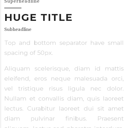
Superheadline
HUGE TITLE
Subheadline
Top and bottom separator have small
spacing of 50px.
Aliquam scelerisque, diam id mattis
eleifend, eros neque malesuada orci,
vel tristique risus ligula nec dolor.
Nullam et convallis diam, quis laoreet
lectus. Curabitur laoreet dui sit amet
diam pulvinar finibus. Praesent