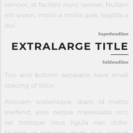
tempor, at facilisis nunc laoreet. Nullam
elit quam, mollis a mollis quis, sagittis a
dui.
Superheadline
EXTRALARGE TITLE
Subheadline
Top and bottom separator have small
spacing of 50px.
Aliquam scelerisque, diam id mattis
eleifend, eros neque malesuada orci,
vel tristique risus ligula nec dolor.
Nullam et convallis diam, quis laoreet