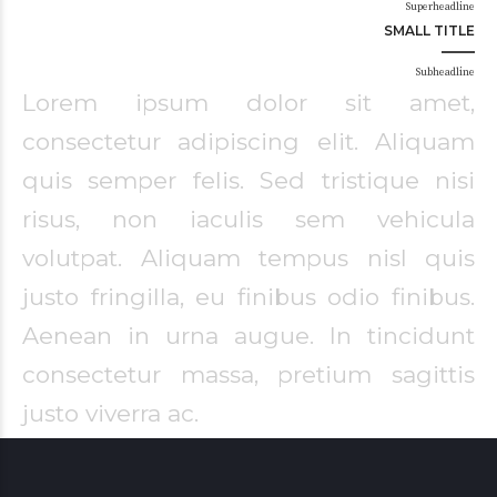
Superheadline
SMALL TITLE
Subheadline
Lorem ipsum dolor sit amet,
consectetur adipiscing elit. Aliquam
quis semper felis. Sed tristique nisi
risus, non iaculis sem vehicula
volutpat. Aliquam tempus nisl quis
justo fringilla, eu finibus odio finibus.
Aenean in urna augue. In tincidunt
consectetur massa, pretium sagittis
justo viverra ac.