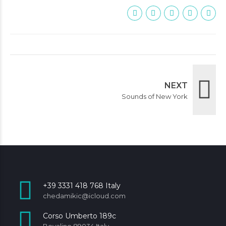
NEXT
Sounds of New York
+39 3331 418 768 Italy
chedamikic@icloud.com
Corso Umberto 189c